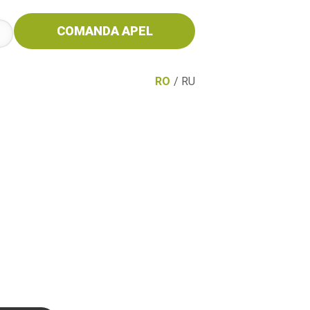
COMANDA APEL
RO
/
RU