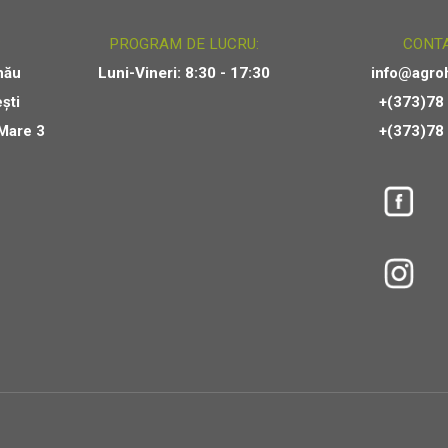
:
PROGRAM DE LUCRU:
CONTA
nău
Luni-Vineri: 8:30 - 17:30
info@agro
ști
+(373)78
 Mare 3
+(373)78