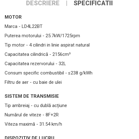
DESCRIERE
SPECIFICATII
MOTOR
Marca - LD4L22BT
Puterea motorului - 25.7kW/1725rpm
Tip motor - 4 cilindri in linie aspirat natural
Capacitatea cilindrică - 2156cm³
Capacitatea rezervorului - 32L
Consum specific combustibil - ≤238 g/kWh
Filtru de aer - cu baie de ulei
SISTEM DE TRANSMISIE
Tip ambreiaj - cu dublă acțiune
Numărul de viteze - 8F+2R
Viteza maximă - 31.54 km/h
DISPOZITIV DE LUCRU