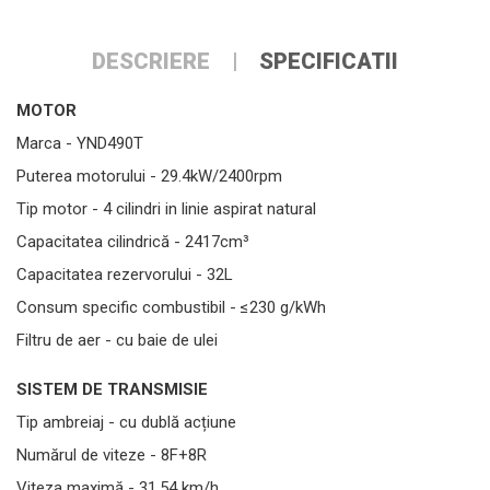
DESCRIERE
SPECIFICATII
MOTOR
Marca - YND490T
Puterea motorului - 29.4kW/2400rpm
Tip motor - 4 cilindri in linie aspirat natural
Capacitatea cilindrică - 2417cm³
Capacitatea rezervorului - 32L
Consum specific combustibil - ≤230 g/kWh
Filtru de aer - cu baie de ulei
SISTEM DE TRANSMISIE
Tip ambreiaj - cu dublă acțiune
Numărul de viteze - 8F+8R
Viteza maximă - 31.54 km/h