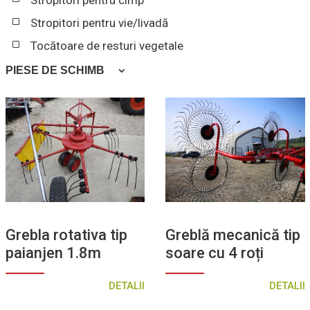
Stropitori pentru cîmp
Stropitori pentru vie/livadă
Tocătoare de resturi vegetale
PIESE DE SCHIMB
Anvelope
Cardane
Cuțite
Jante
Grebla rotativa tip
Greblă mecanică tip
paianjen 1.8m
soare cu 4 roți
DETALII
DETALII