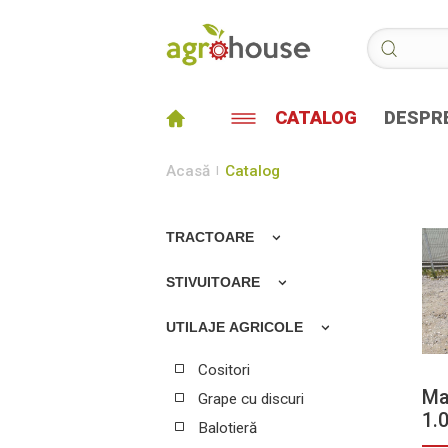
CATALOG
DESPRE
Acasă
Catalog
TRACTOARE
Tractoare
STIVUITOARE
Stivuitoare
UTILAJE AGRICOLE
Cositori
Ma
Grape cu discuri
1.
Balotieră