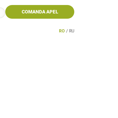
COMANDA APEL
RO
/
RU