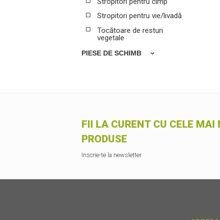
Stropitori pentru cîmp
Stropitori pentru vie/livadă
Tocătoare de resturi
vegetale
PIESE DE SCHIMB
Anvelope
Cardane
Cuțite
Jante
FII LA CURENT CU CELE MAI 
PRODUSE
Inscrie-te la newsletter