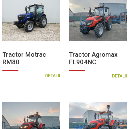
Tractor Motrac
Tractor Agromax
RM80
FL904NC
DETALII
DETALII