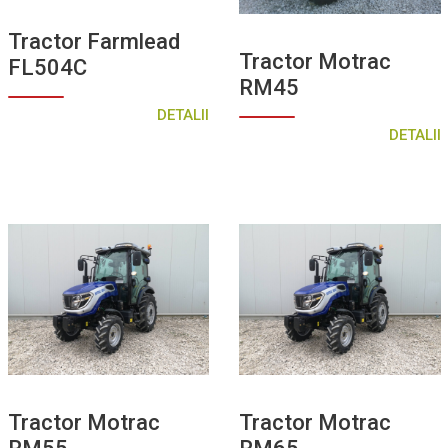
Semănători
Stropitori pentru cîmp
Tractor Farmlead
Tractor Motrac
FL504C
Stropitori pentru vie/livadă
RM45
Tocătoare de resturi vegetale
DETALII
DETALII
Tractor Motrac
Tractor Motrac