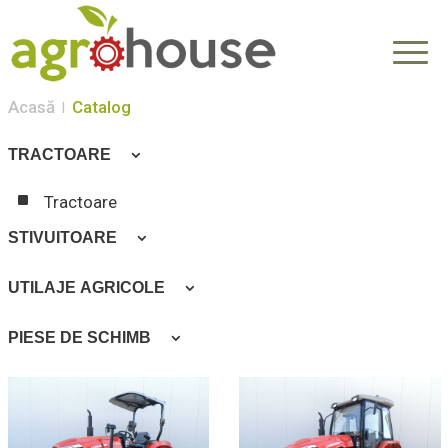
Acasă
Catalog
TRACTOARE
Tractoare
STIVUITOARE
Stivuitoare
UTILAJE AGRICOLE
Cositori
PIESE DE SCHIMB
Grape cu discuri
Anvelope
Balotieră
Cardane
Burghiu