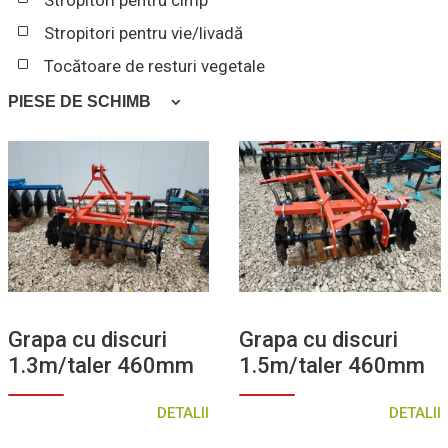
Stropitori pentru cîmp
Stropitori pentru vie/livadă
Tocătoare de resturi vegetale
PIESE DE SCHIMB
Anvelope
Cardane
Cuțite
Jante
Grapa cu discuri
Grapa cu discuri
1.3m/taler 460mm
1.5m/taler 460mm
DETALII
DETALII