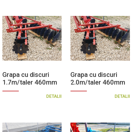
Grapa cu discuri
Grapa cu discuri
1.7m/taler 460mm
2.0m/taler 460mm
DETALII
DETALII