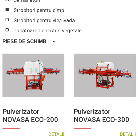
Semănători
Stropitori pentru cîmp
Stropitori pentru vie/livadă
Tocătoare de resturi vegetale
PIESE DE SCHIMB
Anvelope
Cardane
Cuțite
Jante
Pulverizator
Pulverizator
NOVASA ECO-200
NOVASA ECO-300
DETALII
DETALII