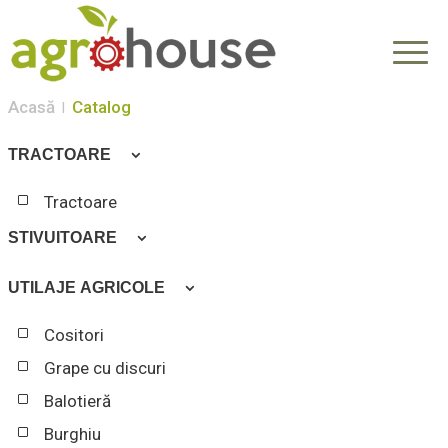
Acasă
Catalog
TRACTOARE
Tractoare
STIVUITOARE
Stivuitoare
UTILAJE AGRICOLE
Cositori
Grape cu discuri
Balotieră
Burghiu